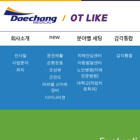
인사말
운전재활
치매안심센터
감각통합
사업분야
순환운동
아동발달센터
위치
모션뷰
노인병원(치매
전문병원)
근전도
대학교(작업치
라파엘 스마트
료학과)
장비
다이나비젼