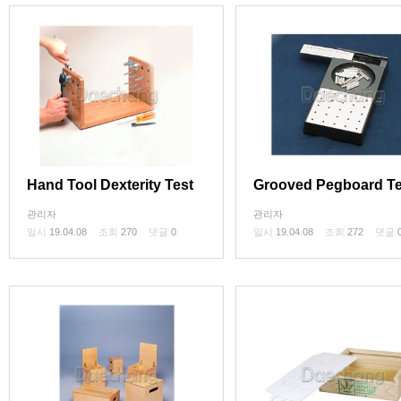
Hand Tool Dexterity Test
Grooved Pegboard Te
관리자
관리자
일시
19.04.08
조회
270
댓글
0
일시
19.04.08
조회
272
댓글