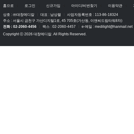
홈으로
로그인
신규가입
아이디/비번찾기
이용약관
상호 : ㈜대창메디칼
대표 : 남상렬
사업자등록번호 : 113-86-18324
주소 : 서울시 금천구 가산디지털1로, 45 705호(가산동, 이앤씨드림타워8차)
전화 : 02-2060-4456
팩스 : 02-2060-4457
e-메일 : medilight@hanmail.net
Copyright ⓒ 2026 대창메디칼. All Rights Reserved.