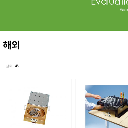
해외
전체 :
45