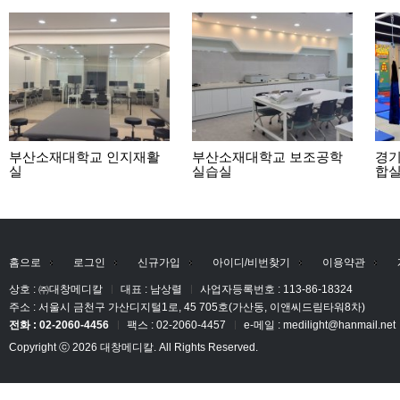
부산소재대학교 인지재활
부산소재대학교 보조공학
경
실
실습실
합
홈으로
로그인
신규가입
아이디/비번찾기
이용약관
상호 : ㈜대창메디칼
대표 : 남상렬
사업자등록번호 : 113-86-18324
주소 : 서울시 금천구 가산디지털1로, 45 705호(가산동, 이앤씨드림타워8차)
전화 : 02-2060-4456
팩스 : 02-2060-4457
e-메일 : medilight@hanmail.net
Copyright ⓒ 2026 대창메디칼. All Rights Reserved.