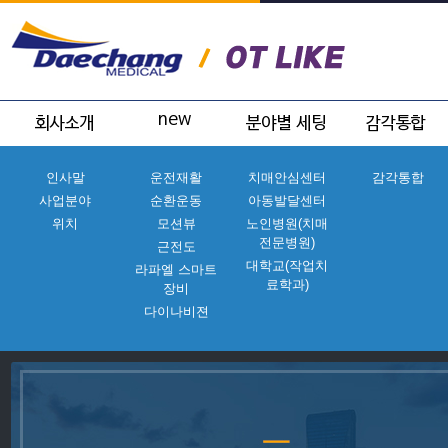
인사말
운전재활
치매안심센터
감각통합
사업분야
순환운동
아동발달센터
위치
모션뷰
노인병원(치매
전문병원)
근전도
대학교(작업치
라파엘 스마트
료학과)
장비
다이나비젼