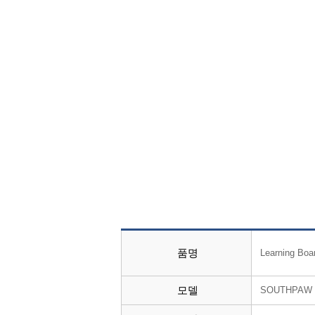
품명
Learning Boa
모델
SOUTHPAW