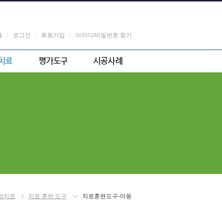
홈
로그인
회원가입
아이디/비밀번호 찾기
련 도구
해외
포트폴리오
화인지
국내
린트
업치료
치료 훈련 도구
치료훈련도구-아동