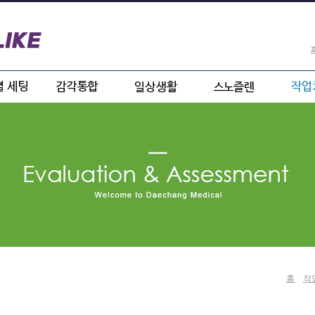
안심센터
감각통합
ADL
스노즐렌
치료 훈
발달센터
IADL
전산
원(치매
스프
병원)
(작업치
학과)
홈
작