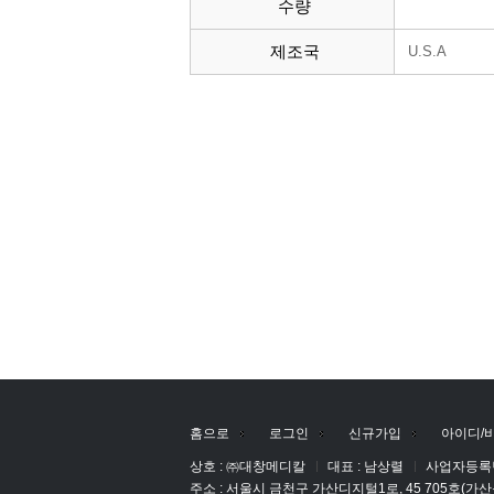
수량
제조국
U.S.A
홈으로
로그인
신규가입
아이디/
상호 : ㈜대창메디칼
대표 : 남상렬
사업자등록번호
주소 : 서울시 금천구 가산디지털1로, 45 705호(가