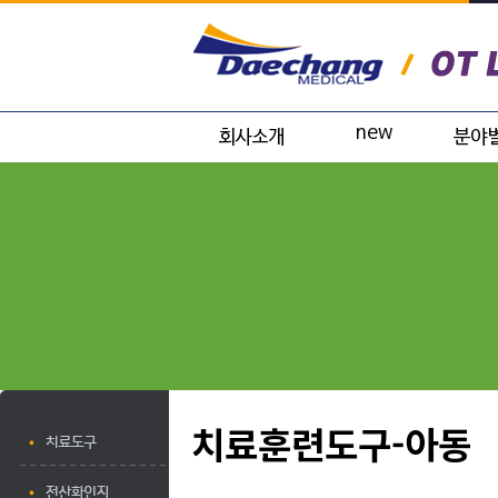
인사말
운전재활
치매
사업분야
순환운동
아동
위치
모션뷰
노인병
전문
근전도
대학교
라파엘 스마트
료
장비
다이나비젼
치료훈련도구-아동