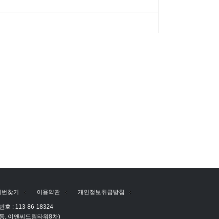
비번찾기
이용약관
개인정보취급방침
 : 113-86-18324
산동, 이앤씨드림타워8차)