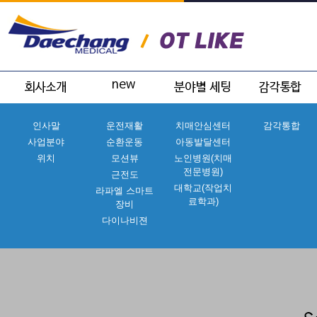
인사말
운전재활
치매안심센터
감각통합
사업분야
순환운동
아동발달센터
위치
모션뷰
노인병원(치매
전문병원)
근전도
대학교(작업치
라파엘 스마트
료학과)
장비
다이나비젼