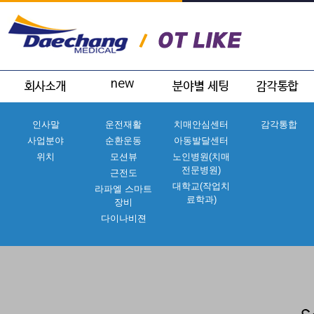
인사말
운전재활
치매안심센터
감각통합
사업분야
순환운동
아동발달센터
위치
모션뷰
노인병원(치매
전문병원)
근전도
대학교(작업치
라파엘 스마트
료학과)
장비
다이나비젼