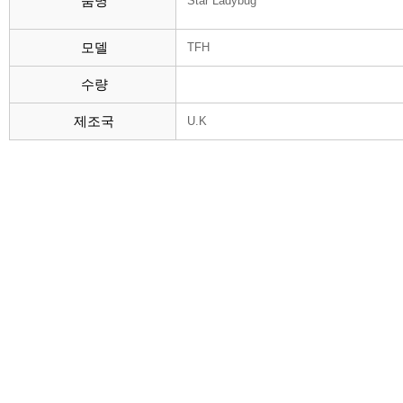
품명
Star Ladybug
모델
TFH
수량
제조국
U.K