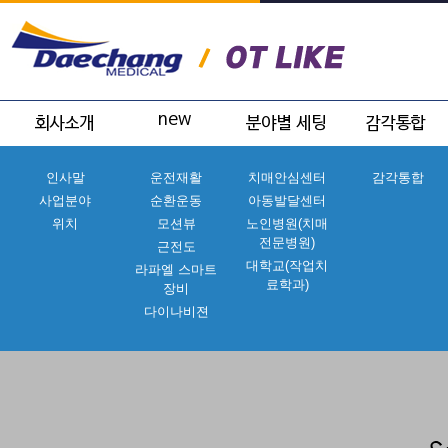
인사말
운전재활
치매안심센터
감각통합
사업분야
순환운동
아동발달센터
위치
모션뷰
노인병원(치매
전문병원)
근전도
대학교(작업치
라파엘 스마트
료학과)
장비
다이나비젼