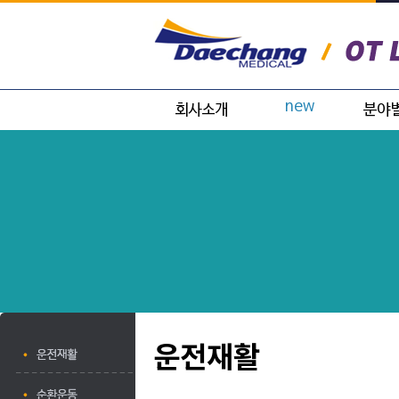
인사말
운전재활
치매
사업분야
순환운동
아동
위치
모션뷰
노인병
전문
근전도
대학교
라파엘 스마트
료
장비
다이나비젼
운전재활