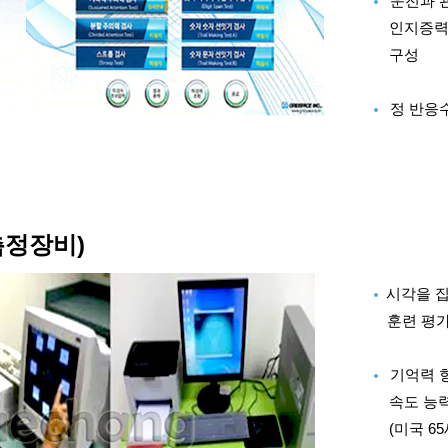
운전과 
인지증력
구성
정 반응수
측정장비)
시각을 
훈련 평
기억력 향
속도 능
(미국 6