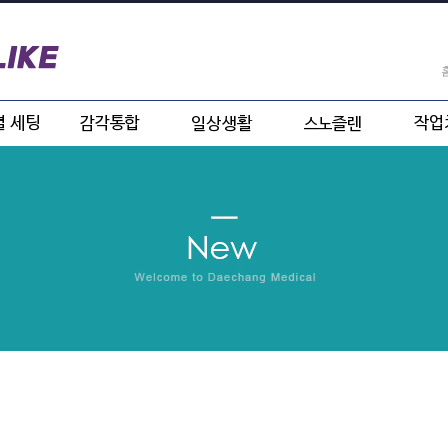
안심센터
감각통합
ADL
스노즐렌
치료 훈
발달센터
IADL
전산
원(치매
스프
병원)
(작업치
학과)