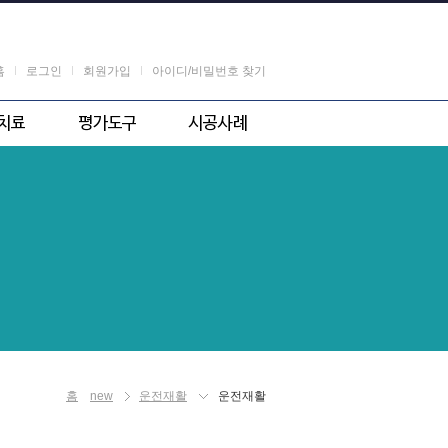
홈
로그인
회원가입
아이디/비밀번호 찾기
련 도구
해외
포트폴리오
화인지
국내
린트
홈
new
운전재활
운전재활