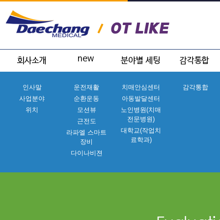
인사말
운전재활
치매안심센터
감각통합
사업분야
순환운동
아동발달센터
위치
모션뷰
노인병원(치매
전문병원)
근전도
대학교(작업치
라파엘 스마트
료학과)
장비
다이나비젼