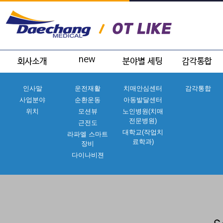
인사말
운전재활
치매안심센터
감각통합
사업분야
순환운동
아동발달센터
위치
모션뷰
노인병원(치매
전문병원)
근전도
대학교(작업치
라파엘 스마트
료학과)
장비
다이나비젼