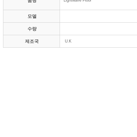
품명
Lightwave Floor
모델
수량
제조국
U.K